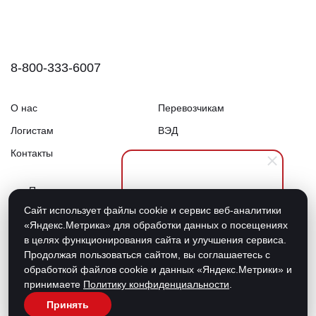
8-800-333-6007
О нас
Перевозчикам
Логистам
ВЭД
Контакты
Документы
Получить презентацию
Владислав Варганов
Сайт использует файлы cookie и сервис веб-аналитики
Отследить груз
Здравствуйте. готов помочь
«Яндекс.Метрика» для обработки данных о посещениях
вам с организацией
Кабинет
в целях функционирования сайта и улучшения сервиса.
грузоперевозок, рассчитать
Продолжая пользоваться сайтом, вы соглашаетесь с
стоимость или ответить на
обработкой файлов cookie и данных «Яндекс.Метрики» и
любые вопросы.
Политика конфиденциальности
принимаете
Политику конфиденциальности
.
Согласие на обработку персональных данных
Принять
Сделано в Bustlers